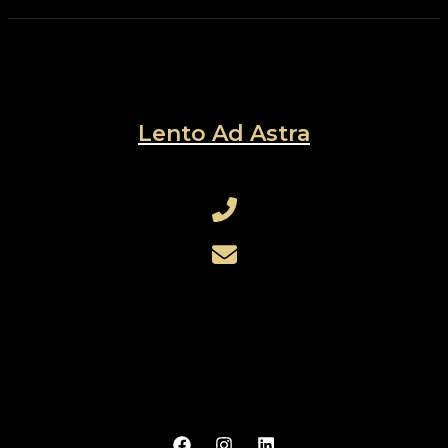
Lento Ad Astra
+421 905 730 754
rothensteinerik@gmail.com