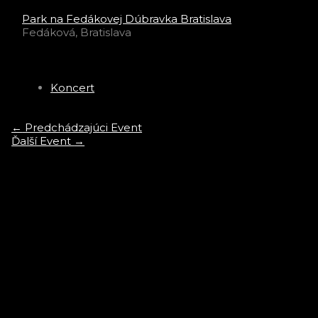
Park na Fedákovej Dúbravka Bratislava
Fedáková, Bratislava
Event Type
Koncert
←
Predchádzajúci Event
Ďalší Event
→
Novinky