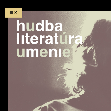
Preskočiť
na
obsah