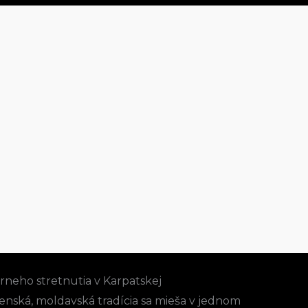
nový album
 TANCE
neho stretnutia v Karpatskej
enská, moldavská tradícia sa mieša v jednom