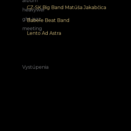
CZ-SK Big Band Matúša Jakabčica
Babele Beat Band
Lento Ad Astra
Vystúpenia