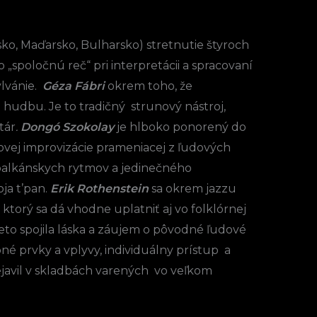
o, Maďarsko, Bulharsko) stretnutie štyroch
spoločnú reč“ pri interpretácii a spracovaní
ylvánie.
Géza Fábri
okrem toho, že
 hudbu. Je to tradičný strunový nástroj,
tár
.
Dongó Szokolay
je hlboko ponorený do
ýlovej improvizácie prameniacej z ľudových
balkánskych rytmov a jedinečného
ja t’pan.
Erik Rothenstein
sa okrem jazzu
torý sa dá vhodne uplatniť aj vo folklórnej
to spojila láska a záujem o pôvodné ľudové
 prvky a vplyvy, individuálny prístup a
ejavil v skladbách varených vo veľkom