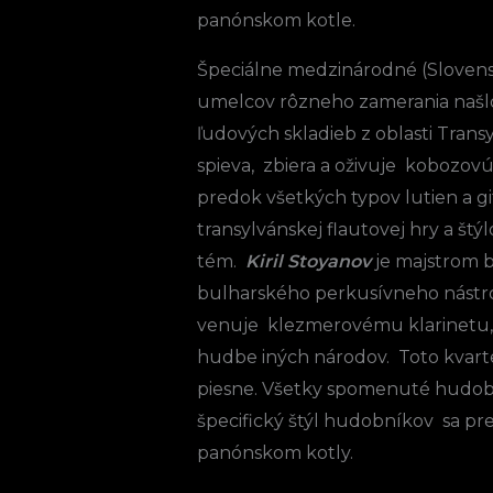
panónskom kotle.
Špeciálne medzinárodné (Slovensk
umelcov rôzneho zamerania našlo „
ľudových skladieb z oblasti Trans
spieva, zbiera a oživuje kobozovú
predok všetkých typov lutien a gi
transylvánskej flautovej hry a št
tém.
Kiril Stoyanov
je majstrom 
bulharského perkusívneho nástro
venuje klezmerovému klarinetu, k
hudbe iných národov. Toto kvarte
piesne. Všetky spomenuté hudobné
špecifický štýl hudobníkov sa pr
panónskom kotly.