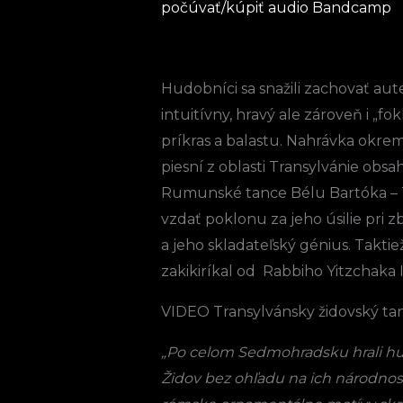
počúvať/kúpiť audio Bandcamp
Hudobníci sa snažili zachovať aute
intuitívny, hravý ale zároveň i „f
príkras a balastu. Nahrávka okr
piesní z oblasti Transylvánie obsa
Rumunské tance Bélu Bartóka – 
vzdať poklonu za jeho úsilie pri 
a jeho skladateľský génius. Takti
zakikiríkal od Rabbiho Yitzchaka 
VIDEO Transylvánsky židovský tane
„Po celom Sedmohradsku hrali h
Židov bez ohľadu na ich národnos