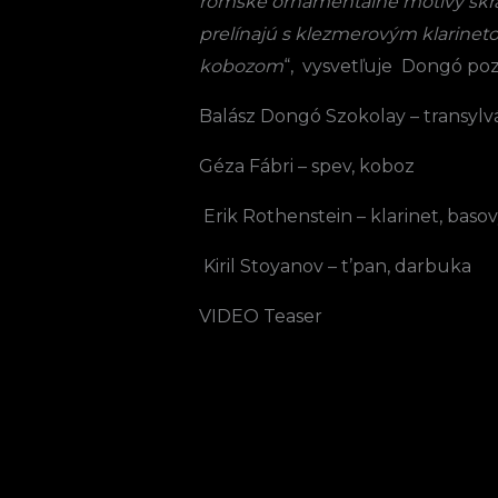
rómske ornamentálne motívy skráš
prelínajú s klezmerovým klarine
kobozom
“, vysvetľuje Dongó poz
Balász Dongó Szokolay – transylv
Géza Fábri – spev, koboz
Erik Rothenstein – klarinet, basov
Kiril Stoyanov – t’pan, darbuka
VIDEO Teaser