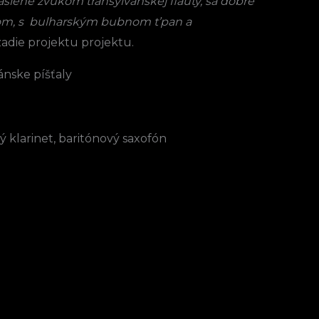
lené zvukom transylvánskej flauty, sa dobre
tom, s bulharským bubnom t’pan a
adie projektu projektu.
ánske píšťaly
ý klarinet, baritónový saxofón