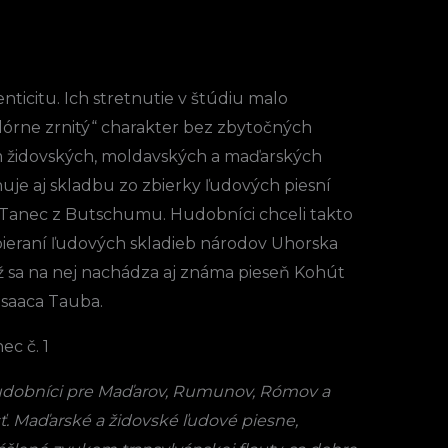
nticitu. Ich stretnutie v štúdiu malo
oklórne zrnitý“ charakter bez zbytočných
em židovských, moldavských a maďarských
huje aj skladbu zo zbierky ľudových piesní
Tanec z Butschumu. Hudobníci chceli takto
zbieraní ľudových skladieb národov Uhorska
ež sa na nej nachádza aj známa pieseň Kohút
Isaaca Tauba.
c č. 1
udobníci pre Maďarov, Rumunov, Rómov a
ť. Maďarské a židovské ľudové piesne,