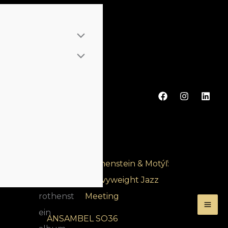
Novinky
Rothenstein & Motýľ:
Heavyweight Jazz
Meeting
ANSAMBEL SO36