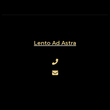
Lento Ad Astra
+421 905 730 754
rothensteinerik@gmail.com