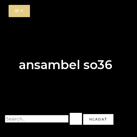
Preskočiť
na
obsah
ansambel so36
Zdá sa, že nemôžeme nájsť to čo hľadáte. Možno to
skúste vyhľadať.
Vyhľadať: